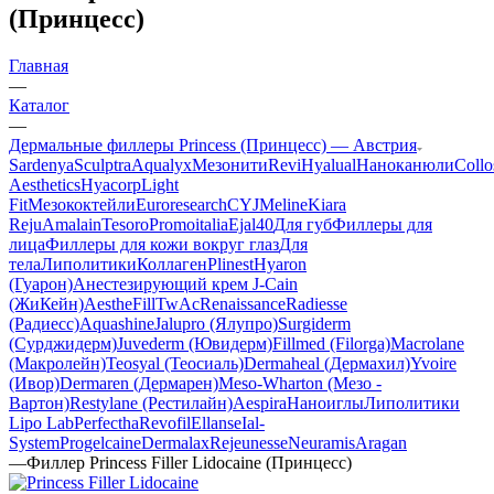
(Принцесс)
Главная
—
Каталог
—
Дермальные филлеры Princess (Принцесс) — Австрия
Sardenya
Sculptra
Aqualyx
Мезонити
Revi
Hyalual
Наноканюли
Collo
Aesthetics
Hyacorp
Light
Fit
Мезококтейли
Euroresearch
CYJ
Meline
Kiara
Reju
Amalain
Tesoro
Promoitalia
Ejal40
Для губ
Филлеры для
лица
Филлеры для кожи вокруг глаз
Для
тела
Липолитики
Коллаген
Plinest
Hyaron
(Гуарон)
Анестезирующий крем J-Cain
(ЖиКейн)
AestheFill
TwAc
Renaissance
Radiesse
(Радиесс)
Aquashine
Jalupro (Ялупро)
Surgiderm
(Сурджидерм)
Juvederm (Ювидерм)
Fillmed (Filorga)
Macrolane
(Макролейн)
Teosyal (Теосиаль)
Dermaheal (Дермахил)
Yvoire
(Ивор)
Dermaren (Дермарен)
Meso-Wharton (Мезо -
Вартон)
Restylane (Рестилайн)
Aespira
Наноиглы
Липолитики
Lipo Lab
Perfectha
Revofil
Ellanse
Ial-
System
Progelcaine
Dermalax
Rejeunesse
Neuramis
Aragan
—
Филлер Princess Filler Lidocaine (Принцесс)