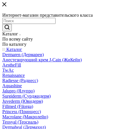
Интернет-магазин представительского класса
Каталог
По всему сайту
По каталогу
Каталог
Dermaren (Дермарен)
Анестезирующий крем J-Cain (ЖиКейн)
AestheFill
TwAc
Renaissance
Radiesse (Радиесс)
Aquashine
Jalupro (Ялупро)
Surgiderm (Сурджидерм)
Juvederm (Ювидерм)
Fillmed (Filorga)
Princess (Принцесс)
Macrolane (Макролейн)
Teosyal (Теосиаль)
Dermaheal (Дермахил)