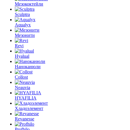
Мезококтейли
Sculptra
Aqualyx
Мезонити
Revi
Hyalual
Наноканюли
Collost
Neauvia
HYAFILIA
Хладоэлемент
Revanesse
Profhilo