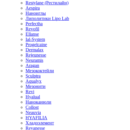
Restylane (Рестилайн)
Aespira
Наноиглы
Липолитики Lipo Lab
Perfectha
Revofil
Ellanse
Ial-System
Progelcaine
Dermalax
Rejeunesse
Neuramis
Aragan
Мезококтейли
Sculptra
Aqualyx
Мезонити
Revi
Hyalual
Наноканюли
Collost
Neauvia
HYAFILIA
Хладоэлемент
Revanesse