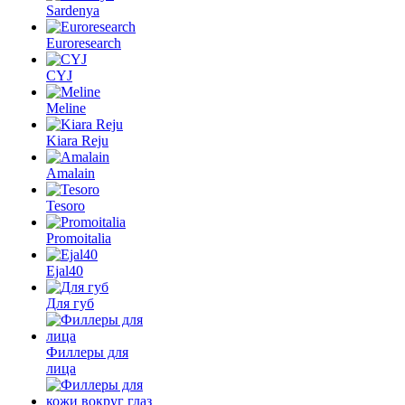
Sardenya
Euroresearch
CYJ
Meline
Kiara Reju
Amalain
Tesoro
Promoitalia
Ejal40
Для губ
Филлеры для
лица