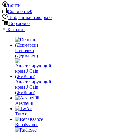
Войти
Сравнение
0
Избранные товары
0
Корзина
0
Каталог
Dermaren
(Дермарен)
Анестезирующий
крем J-Cain
(ЖиКейн)
AestheFill
TwAc
Renaissance