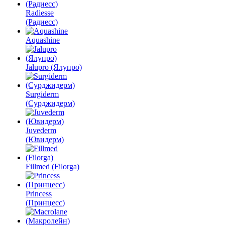
Radiesse
(Радиесс)
Aquashine
Jalupro (Ялупро)
Surgiderm
(Сурджидерм)
Juvederm
(Ювидерм)
Fillmed (Filorga)
Princess
(Принцесс)