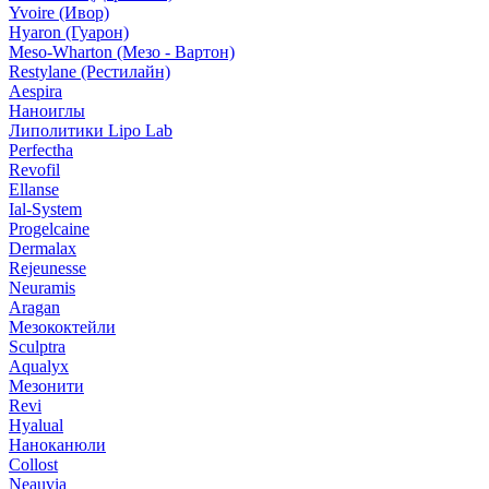
Yvoire (Ивор)
Hyaron (Гуарон)
Meso-Wharton (Мезо - Вартон)
Restylane (Рестилайн)
Aespira
Наноиглы
Липолитики Lipo Lab
Perfectha
Revofil
Ellanse
Ial-System
Progelcaine
Dermalax
Rejeunesse
Neuramis
Aragan
Мезококтейли
Sculptra
Aqualyx
Мезонити
Revi
Hyalual
Наноканюли
Collost
Neauvia