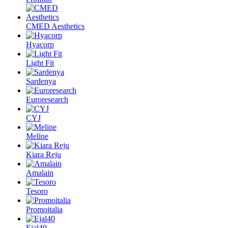
CMED Aesthetics
Hyacorp
Light Fit
Sardenya
Euroresearch
CYJ
Meline
Kiara Reju
Amalain
Tesoro
Promoitalia
Ejal40