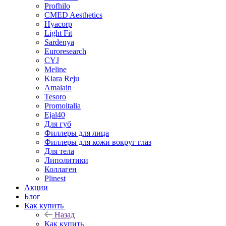
Profhilo
CMED Aesthetics
Hyacorp
Light Fit
Sardenya
Euroresearch
CYJ
Meline
Kiara Reju
Amalain
Tesoro
Promoitalia
Ejal40
Для губ
Филлеры для лица
Филлеры для кожи вокруг глаз
Для тела
Липолитики
Коллаген
Plinest
Акции
Блог
Как купить
Назад
Как купить