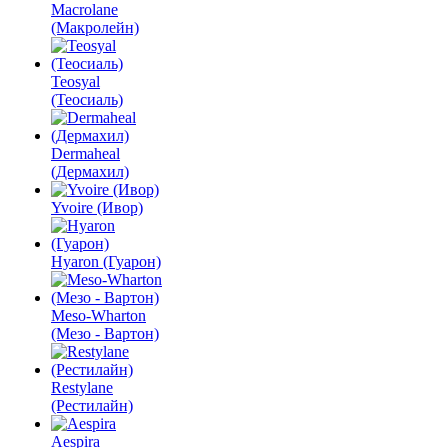
Macrolane
(Макролейн)
Teosyal
(Теосиаль)
Dermaheal
(Дермахил)
Yvoire (Ивор)
Hyaron (Гуарон)
Meso-Wharton
(Мезо - Вартон)
Restylane
(Рестилайн)
Aespira