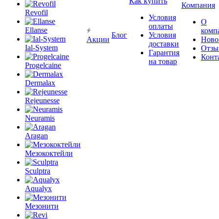
Как купить
Компания
Revofil
Условия
О
оплаты
Ellanse
комп
Блог
Условия
Акции
Ново
доставки
Ial-System
Отзы
Гарантия
Конт
на товар
Progelcaine
Dermalax
Rejeunesse
Neuramis
Aragan
Мезококтейли
Sculptra
Aqualyx
Мезонити