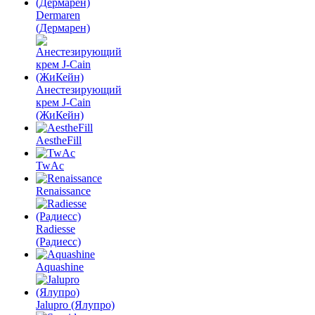
Dermaren
(Дермарен)
Анестезирующий
крем J-Cain
(ЖиКейн)
AestheFill
TwAc
Renaissance
Radiesse
(Радиесс)
Aquashine
Jalupro (Ялупро)