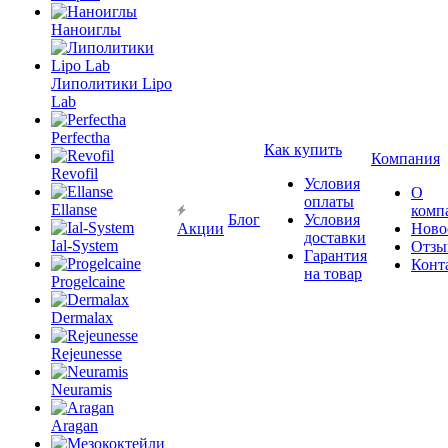
Наноиглы
Липолитики Lipo
Lab
Perfectha
Как купить
Компания
Revofil
Условия
О
оплаты
Ellanse
комп
Блог
Условия
Акции
Ново
доставки
Ial-System
Отзы
Гарантия
Конт
на товар
Progelcaine
Dermalax
Rejeunesse
Neuramis
Aragan