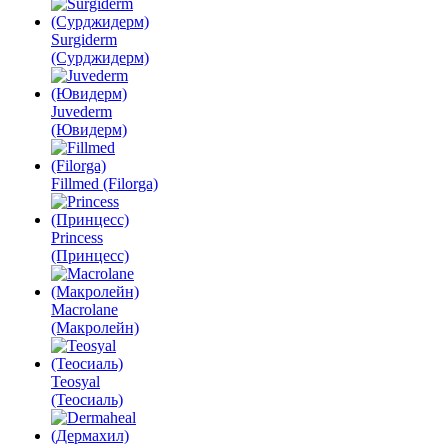
Surgiderm
(Сурджидерм)
Juvederm
(Ювидерм)
Fillmed (Filorga)
Princess
(Принцесс)
Macrolane
(Макролейн)
Teosyal
(Теосиаль)