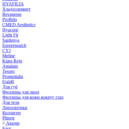
HYAFILIA
Хладоэлемент
Revanesse
Profhilo
CMED Aesthetics
Hyacorp
Light Fit
Sardenya
Euroresearch
CYJ
Meline
Kiara Reju
Amalain
Tesoro
Promoitalia
Ejal40
Для губ
Филлеры для лица
Филлеры для кожи вокруг глаз
Для тела
Липолитики
Коллаген
Plinest
Акции
Блог