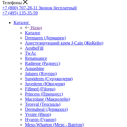
Телефоны
+7 (800) 707-28-11
Звонок бесплатный
+7 (495) 135-35-59
Каталог
Назад
Каталог
Dermaren (Дермарен)
Анестезирующий крем J-Cain (ЖиКейн)
AestheFill
TwAc
Renaissance
Radiesse (Радиесс)
Aquashine
Jalupro (Ялупро)
Surgiderm (Сурджидерм)
Juvederm (Ювидерм)
Fillmed (Filorga)
Princess (Принцесс)
Macrolane (Макролейн)
Teosyal (Теосиаль)
Dermaheal (Дермахил)
Yvoire (Ивор)
Hyaron (Гуарон)
Meso-Wharton (Мезо - Вартон)