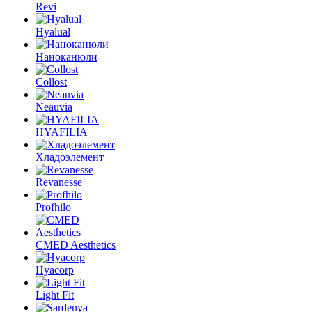
Revi
Hyalual
Наноканюли
Collost
Neauvia
HYAFILIA
Хладоэлемент
Revanesse
Profhilo
CMED Aesthetics
Hyacorp
Light Fit