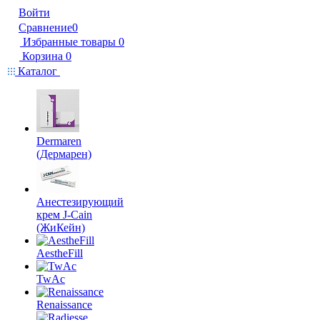
Войти
Сравнение
0
Избранные товары
0
Корзина
0
Каталог
Dermaren
(Дермарен)
Анестезирующий
крем J-Cain
(ЖиКейн)
AestheFill
TwAc
Renaissance