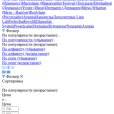
(Сурджидерм)
Juvederm (Ювидерм)
Fillmed (Filorga)
Princess
(Принцесс)
Macrolane (Макролейн)
Teosyal (Теосиаль)
Dermaheal
(Дермахил)
Yvoire (Ивор)
Dermaren (Дермарен)
Meso-Wharton
(Мезо - Вартон)
Restylane
(Рестилайн)
Aespira
Наноиглы
Липолитики Lipo
Lab
Perfectha
Revofil
Ellanse
Ial-
System
Progelcaine
Dermalax
Rejeunesse
Neuramis
Aragan
Фильтр
По популярности (возрастание)
По популярности (убывание)
По популярности (возрастание)
По алфавиту (убывание)
По алфавиту (возрастание)
По цене (убывание)
По цене (возрастание)
Фильтр
Сортировка
По популярности (возрастание)
Цена
Цена