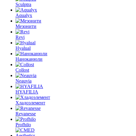
Sculptra
Aqualyx
Мезонити
Revi
Hyalual
Наноканюли
Collost
Neauvia
HYAFILIA
Хладоэлемент
Revanesse
Profhilo