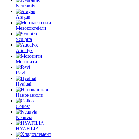
Neuramis
Aragan
Мезококтейли
Sculptra
Aqualyx
Мезонити
Revi
Hyalual
Наноканюли
Collost
Neauvia
HYAFILIA