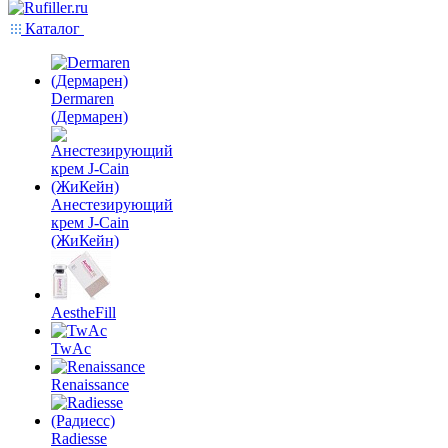
Каталог
Dermaren
(Дермарен)
Анестезирующий
крем J-Cain
(ЖиКейн)
AestheFill
TwAc
Renaissance
Radiesse