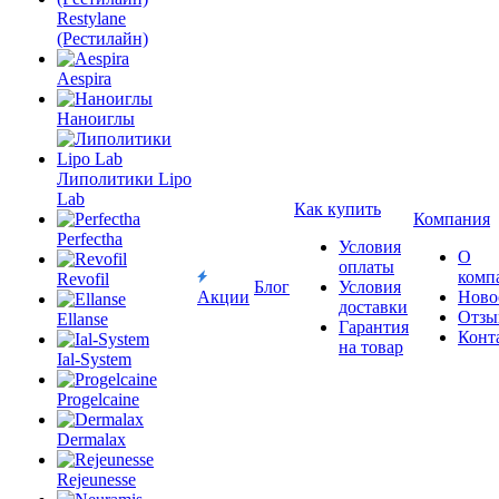
Restylane
(Рестилайн)
Aespira
Наноиглы
Липолитики Lipo
Lab
Как купить
Компания
Perfectha
Условия
О
оплаты
комп
Revofil
Блог
Условия
Акции
Ново
доставки
Отзы
Ellanse
Гарантия
Конт
на товар
Ial-System
Progelcaine
Dermalax
Rejeunesse