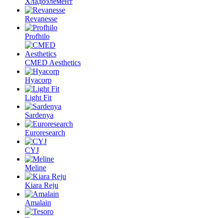
Хладоэлемент
Revanesse
Profhilo
CMED Aesthetics
Hyacorp
Light Fit
Sardenya
Euroresearch
CYJ
Meline
Kiara Reju
Amalain