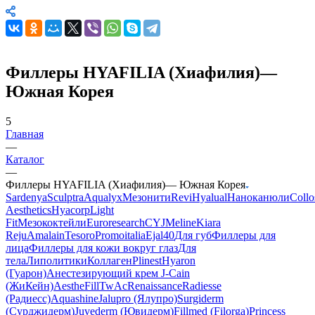
WhatsApp
Филлеры HYAFILIA (Хиафилия)—
Южная Корея
5
Главная
—
Каталог
—
Филлеры HYAFILIA (Хиафилия)— Южная Корея
Sardenya
Sculptra
Aqualyx
Мезонити
Revi
Hyalual
Наноканюли
Collo
Aesthetics
Hyacorp
Light
Fit
Мезококтейли
Euroresearch
CYJ
Meline
Kiara
Reju
Amalain
Tesoro
Promoitalia
Ejal40
Для губ
Филлеры для
лица
Филлеры для кожи вокруг глаз
Для
тела
Липолитики
Коллаген
Plinest
Hyaron
(Гуарон)
Анестезирующий крем J-Cain
(ЖиКейн)
AestheFill
TwAc
Renaissance
Radiesse
(Радиесс)
Aquashine
Jalupro (Ялупро)
Surgiderm