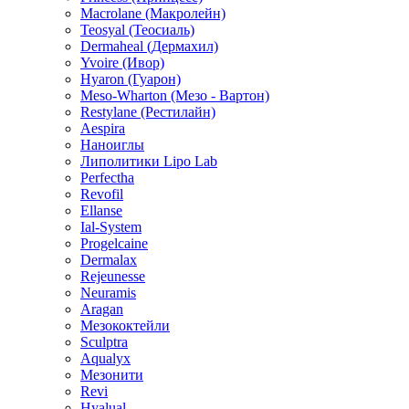
Princess (Принцесс)
Macrolane (Макролейн)
Teosyal (Теосиаль)
Dermaheal (Дермахил)
Yvoire (Ивор)
Hyaron (Гуарон)
Meso-Wharton (Мезо - Вартон)
Restylane (Рестилайн)
Aespira
Наноиглы
Липолитики Lipo Lab
Perfectha
Revofil
Ellanse
Ial-System
Progelcaine
Dermalax
Rejeunesse
Neuramis
Aragan
Мезококтейли
Sculptra
Aqualyx
Мезонити
Revi