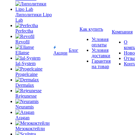
Липолитики Lipo
Lab
Perfectha
Как купить
Компания
Revofil
Условия
О
оплаты
комп
Ellanse
Блог
Условия
Акции
Ново
доставки
Отзы
Ial-System
Гарантия
Конт
на товар
Progelcaine
Dermalax
Rejeunesse
Neuramis
Aragan
Мезококтейли