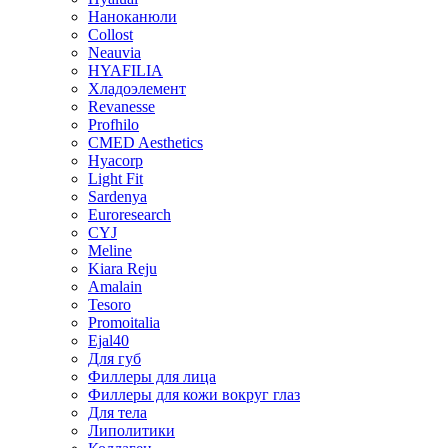
Hyalual
Наноканюли
Collost
Neauvia
HYAFILIA
Хладоэлемент
Revanesse
Profhilo
CMED Aesthetics
Hyacorp
Light Fit
Sardenya
Euroresearch
CYJ
Meline
Kiara Reju
Amalain
Tesoro
Promoitalia
Ejal40
Для губ
Филлеры для лица
Филлеры для кожи вокруг глаз
Для тела