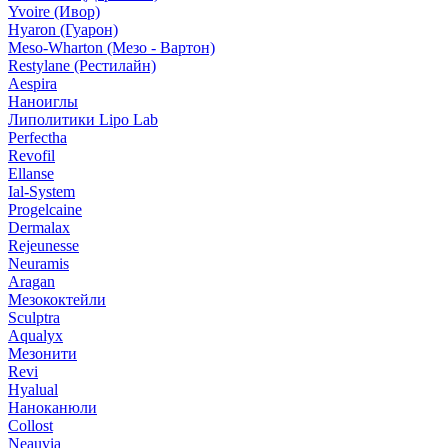
Yvoire (Ивор)
Hyaron (Гуарон)
Meso-Wharton (Мезо - Вартон)
Restylane (Рестилайн)
Aespira
Наноиглы
Липолитики Lipo Lab
Perfectha
Revofil
Ellanse
Ial-System
Progelcaine
Dermalax
Rejeunesse
Neuramis
Aragan
Мезококтейли
Sculptra
Aqualyx
Мезонити
Revi
Hyalual
Наноканюли
Collost
Neauvia