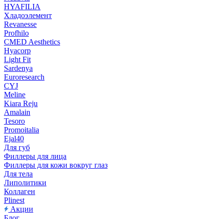
HYAFILIA
Хладоэлемент
Revanesse
Profhilo
CMED Aesthetics
Hyacorp
Light Fit
Sardenya
Euroresearch
CYJ
Meline
Kiara Reju
Amalain
Tesoro
Promoitalia
Ejal40
Для губ
Филлеры для лица
Филлеры для кожи вокруг глаз
Для тела
Липолитики
Коллаген
Plinest
Акции
Блог