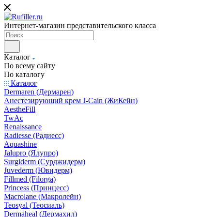
Интернет-магазин представительского класса
Каталог
По всему сайту
По каталогу
Каталог
Dermaren (Дермарен)
Анестезирующий крем J-Cain (ЖиКейн)
AestheFill
TwAc
Renaissance
Radiesse (Радиесс)
Aquashine
Jalupro (Ялупро)
Surgiderm (Сурджидерм)
Juvederm (Ювидерм)
Fillmed (Filorga)
Princess (Принцесс)
Macrolane (Макролейн)
Teosyal (Теосиаль)
Dermaheal (Дермахил)