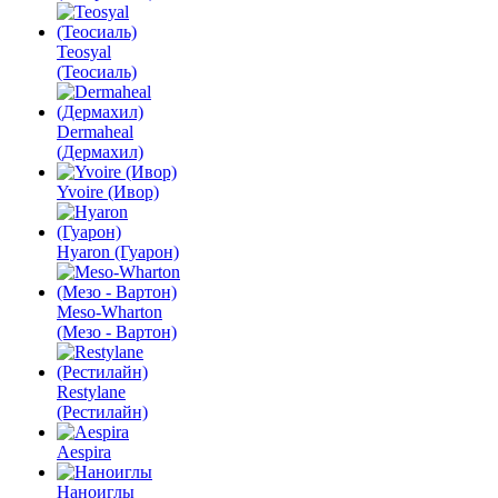
Teosyal
(Теосиаль)
Dermaheal
(Дермахил)
Yvoire (Ивор)
Hyaron (Гуарон)
Meso-Wharton
(Мезо - Вартон)
Restylane
(Рестилайн)
Aespira
Наноиглы