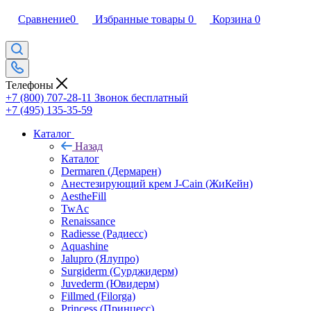
Сравнение
0
Избранные товары
0
Корзина
0
Телефоны
+7 (800) 707-28-11
Звонок бесплатный
+7 (495) 135-35-59
Каталог
Назад
Каталог
Dermaren (Дермарен)
Анестезирующий крем J-Cain (ЖиКейн)
AestheFill
TwAc
Renaissance
Radiesse (Радиесс)
Aquashine
Jalupro (Ялупро)
Surgiderm (Сурджидерм)
Juvederm (Ювидерм)
Fillmed (Filorga)