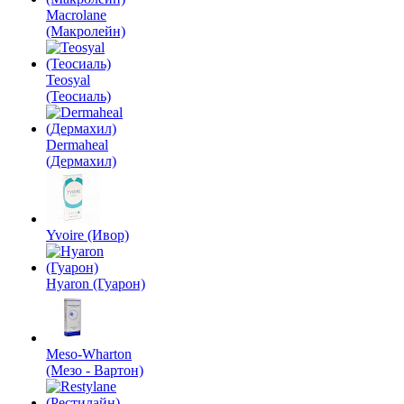
Macrolane
(Макролейн)
Teosyal
(Теосиаль)
Dermaheal
(Дермахил)
Yvoire (Ивор)
Hyaron (Гуарон)
Meso-Wharton
(Мезо - Вартон)