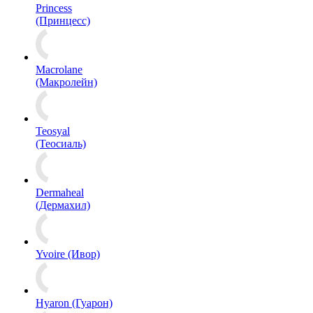
Princess
(Принцесс)
Macrolane
(Макролейн)
Teosyal
(Теосиаль)
Dermaheal
(Дермахил)
Yvoire (Ивор)
Hyaron (Гуарон)