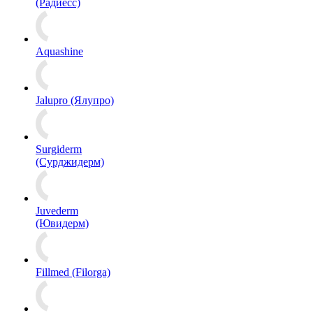
(Радиесс)
Aquashine
Jalupro (Ялупро)
Surgiderm
(Сурджидерм)
Juvederm
(Ювидерм)
Fillmed (Filorga)