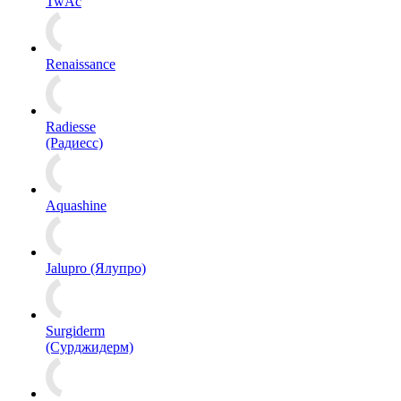
TwAc
Renaissance
Radiesse
(Радиесс)
Aquashine
Jalupro (Ялупро)
Surgiderm
(Сурджидерм)