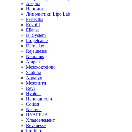
Aespira
Наноиглы
Липолитики Lipo Lab
Perfectha
Revofil
Ellanse
Ial-System
Progelcaine
Dermalax
Rejeunesse
Neuramis
Aragan
Мезококтейли
Sculptra
Aqualyx
Мезонити
Revi
Hyalual
Наноканюли
Collost
Neauvia
HYAFILIA
Хладоэлемент
Revanesse
Profhilo