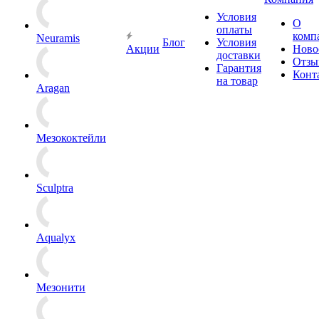
Условия
О
оплаты
комп
Neuramis
Блог
Условия
Акции
Ново
доставки
Отзы
Гарантия
Конт
на товар
Aragan
Мезококтейли
Sculptra
Aqualyx
Мезонити