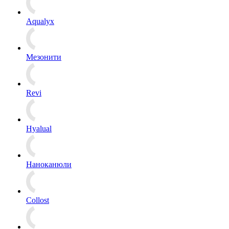
Aqualyx
Мезонити
Revi
Hyalual
Наноканюли
Collost