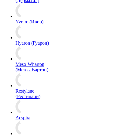
(Дермахил)
Yvoire (Ивор)
Hyaron (Гуарон)
Meso-Wharton
(Мезо - Вартон)
Restylane
(Рестилайн)
Aespira