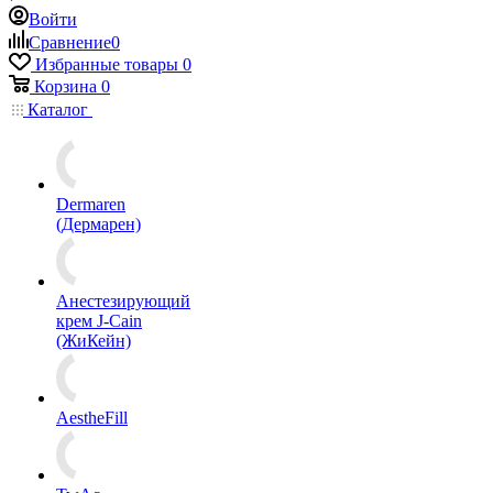
Войти
Сравнение
0
Избранные товары
0
Корзина
0
Каталог
Dermaren
(Дермарен)
Анестезирующий
крем J-Cain
(ЖиКейн)
AestheFill