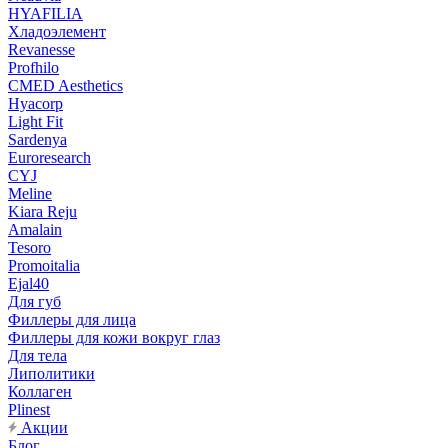
HYAFILIA
Хладоэлемент
Revanesse
Profhilo
CMED Aesthetics
Hyacorp
Light Fit
Sardenya
Euroresearch
CYJ
Meline
Kiara Reju
Amalain
Tesoro
Promoitalia
Ejal40
Для губ
Филлеры для лица
Филлеры для кожи вокруг глаз
Для тела
Липолитики
Коллаген
Plinest
Акции
Блог