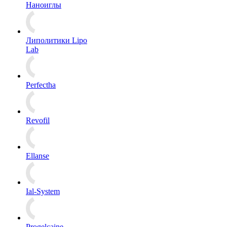
Наноиглы
Липолитики Lipo
Lab
Perfectha
Revofil
Ellanse
Ial-System
Progelcaine