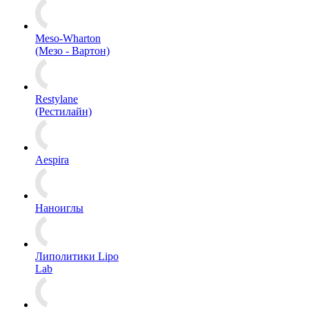
Meso-Wharton
(Мезо - Вартон)
Restylane
(Рестилайн)
Aespira
Наноиглы
Липолитики Lipo
Lab