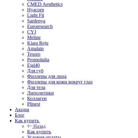
CMED Aesthetics
Hyacorp
Light Fit
Sardenya
Euroresearch
CYJ
Meline
Kiara Reju
Amalain
Tesoro
Promoitalia
Ejal40
Для губ
Филлеры для лица
Филлеры для кожи вокруг глаз
Для тела
Липолитики
Коллаген
Plinest
Акции
Блог
Как купить
Назад
Как купить
Условия оплаты