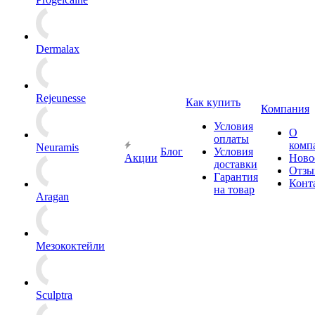
Dermalax
Rejeunesse
Как купить
Компания
Условия
О
оплаты
комп
Neuramis
Блог
Условия
Акции
Ново
доставки
Отзы
Гарантия
Конт
на товар
Aragan
Мезококтейли
Sculptra