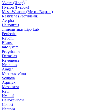
Yvoire (Ивор)
Hyaron (Гуарон)
Meso-Wharton (Мезо - Вартон)
Restylane (Рестилайн)
Aespira
Наноиглы
Липолитики Lipo Lab
Perfectha
Revofil
Ellanse
Ial-System
Progelcaine
Dermalax
Rejeunesse
Neuramis
Aragan
Мезококтейли
Sculptra
Aqualyx
Мезонити
Revi
Hyalual
Наноканюли
Collost
Neauvia