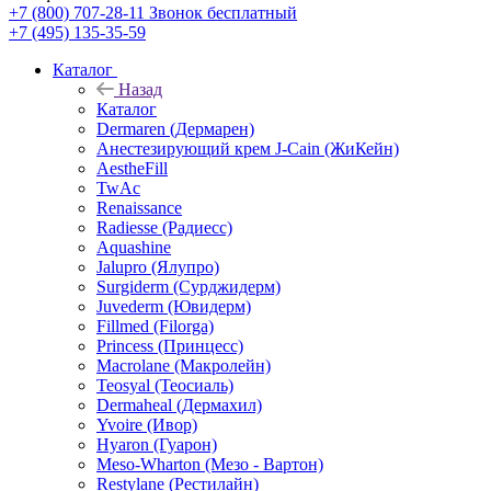
+7 (800) 707-28-11
Звонок бесплатный
+7 (495) 135-35-59
Каталог
Назад
Каталог
Dermaren (Дермарен)
Анестезирующий крем J-Cain (ЖиКейн)
AestheFill
TwAc
Renaissance
Radiesse (Радиесс)
Aquashine
Jalupro (Ялупро)
Surgiderm (Сурджидерм)
Juvederm (Ювидерм)
Fillmed (Filorga)
Princess (Принцесс)
Macrolane (Макролейн)
Teosyal (Теосиаль)
Dermaheal (Дермахил)
Yvoire (Ивор)
Hyaron (Гуарон)
Meso-Wharton (Мезо - Вартон)
Restylane (Рестилайн)