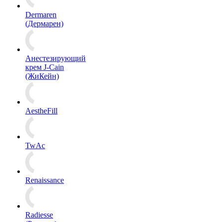
Dermaren
(Дермарен)
Анестезирующий
крем J-Cain
(ЖиКейн)
AestheFill
TwAc
Renaissance
Radiesse