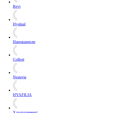
Revi
Hyalual
Наноканюли
Collost
Neauvia
HYAFILIA
Хладоэлемент