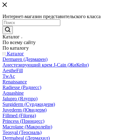
Интернет-магазин представительского класса
Каталог
По всему сайту
По каталогу
Каталог
Dermaren (Дермарен)
Анестезирующий крем J-Cain (ЖиКейн)
AestheFill
TwAc
Renaissance
Radiesse (Радиесс)
Aquashine
Jalupro (Ялупро)
Surgiderm (Сурджидерм)
Juvederm (Ювидерм)
Fillmed (Filorga)
Princess (Принцесс)
Macrolane (Макролейн)
Teosyal (Теосиаль)
Dermaheal (Дермахил)