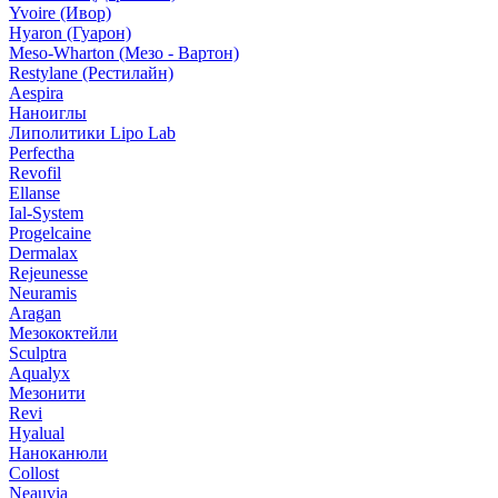
Yvoire (Ивор)
Hyaron (Гуарон)
Meso-Wharton (Мезо - Вартон)
Restylane (Рестилайн)
Aespira
Наноиглы
Липолитики Lipo Lab
Perfectha
Revofil
Ellanse
Ial-System
Progelcaine
Dermalax
Rejeunesse
Neuramis
Aragan
Мезококтейли
Sculptra
Aqualyx
Мезонити
Revi
Hyalual
Наноканюли
Collost
Neauvia