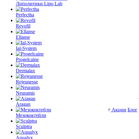
Липолитики Lipo Lab
Perfectha
Revofil
Ellanse
Ial-System
Progelcaine
Dermalax
Rejeunesse
Neuramis
Aragan
Акции
Блог
Мезококтейли
Sculptra
Aqualyx