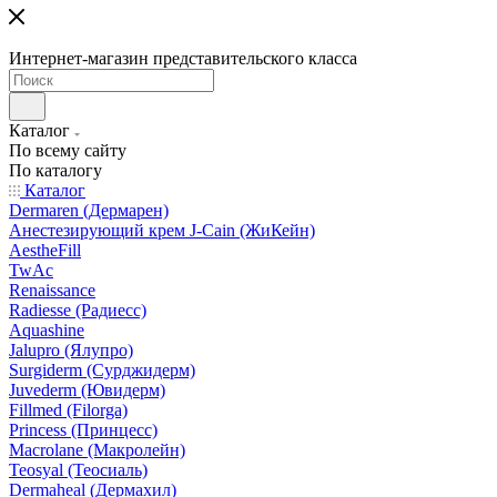
Интернет-магазин представительского класса
Каталог
По всему сайту
По каталогу
Каталог
Dermaren (Дермарен)
Анестезирующий крем J-Cain (ЖиКейн)
AestheFill
TwAc
Renaissance
Radiesse (Радиесс)
Aquashine
Jalupro (Ялупро)
Surgiderm (Сурджидерм)
Juvederm (Ювидерм)
Fillmed (Filorga)
Princess (Принцесс)
Macrolane (Макролейн)
Teosyal (Теосиаль)
Dermaheal (Дермахил)