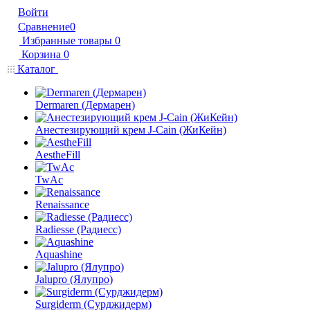
Войти
Сравнение
0
Избранные товары
0
Корзина
0
Каталог
Dermaren (Дермарен)
Анестезирующий крем J-Cain (ЖиКейн)
AestheFill
TwAc
Renaissance
Radiesse (Радиесс)
Aquashine
Jalupro (Ялупро)
Surgiderm (Сурджидерм)