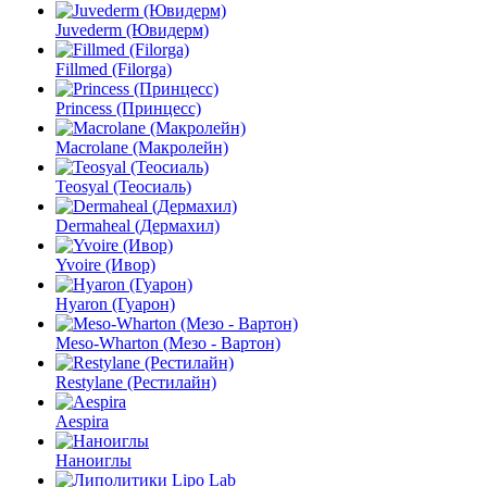
Juvederm (Ювидерм)
Fillmed (Filorga)
Princess (Принцесс)
Macrolane (Макролейн)
Teosyal (Теосиаль)
Dermaheal (Дермахил)
Yvoire (Ивор)
Hyaron (Гуарон)
Meso-Wharton (Мезо - Вартон)
Restylane (Рестилайн)
Aespira
Наноиглы