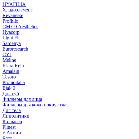
HYAFILIA
Хладоэлемент
Revanesse
Profhilo
CMED Aesthetics
Hyacorp
Light Fit
Sardenya
Euroresearch
CYJ
Meline
Kiara Reju
Amalain
Tesoro
Promoitalia
Ejal40
Для губ
Филлеры для лица
Филлеры для кожи вокруг глаз
Для тела
Липолитики
Коллаген
Plinest
Акции
Блог