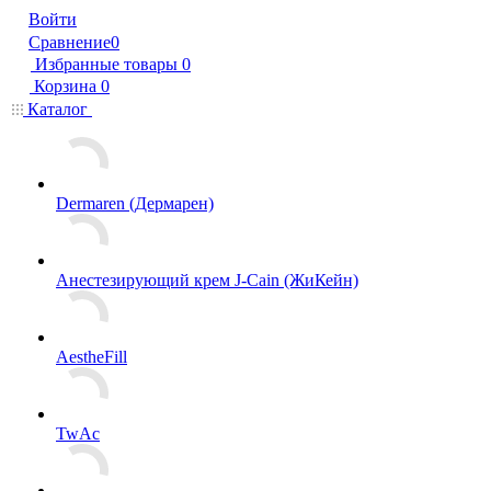
Войти
Сравнение
0
Избранные товары
0
Корзина
0
Каталог
Dermaren (Дермарен)
Анестезирующий крем J-Cain (ЖиКейн)
AestheFill
TwAc