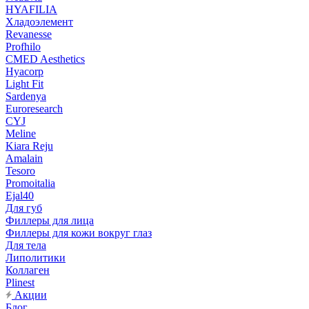
HYAFILIA
Хладоэлемент
Revanesse
Profhilo
CMED Aesthetics
Hyacorp
Light Fit
Sardenya
Euroresearch
CYJ
Meline
Kiara Reju
Amalain
Tesoro
Promoitalia
Ejal40
Для губ
Филлеры для лица
Филлеры для кожи вокруг глаз
Для тела
Липолитики
Коллаген
Plinest
Акции
Блог