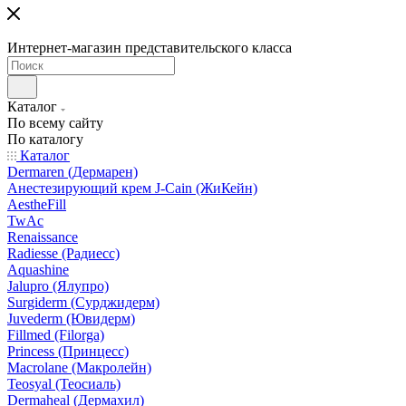
Интернет-магазин представительского класса
Каталог
По всему сайту
По каталогу
Каталог
Dermaren (Дермарен)
Анестезирующий крем J-Cain (ЖиКейн)
AestheFill
TwAc
Renaissance
Radiesse (Радиесс)
Aquashine
Jalupro (Ялупро)
Surgiderm (Сурджидерм)
Juvederm (Ювидерм)
Fillmed (Filorga)
Princess (Принцесс)
Macrolane (Макролейн)
Teosyal (Теосиаль)
Dermaheal (Дермахил)