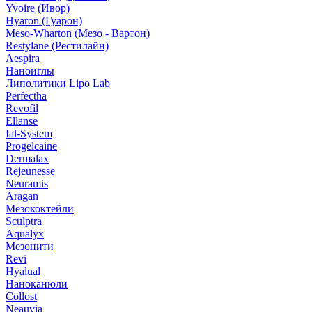
Yvoire (Ивор)
Hyaron (Гуарон)
Meso-Wharton (Мезо - Вартон)
Restylane (Рестилайн)
Aespira
Наноиглы
Липолитики Lipo Lab
Perfectha
Revofil
Ellanse
Ial-System
Progelcaine
Dermalax
Rejeunesse
Neuramis
Aragan
Мезококтейли
Sculptra
Aqualyx
Мезонити
Revi
Hyalual
Наноканюли
Collost
Neauvia