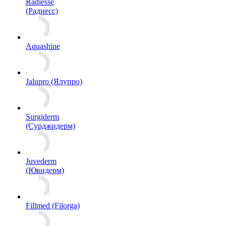
Radiesse
(Радиесс)
Aquashine
Jalupro (Ялупро)
Surgiderm
(Сурджидерм)
Juvederm
(Ювидерм)
Fillmed (Filorga)