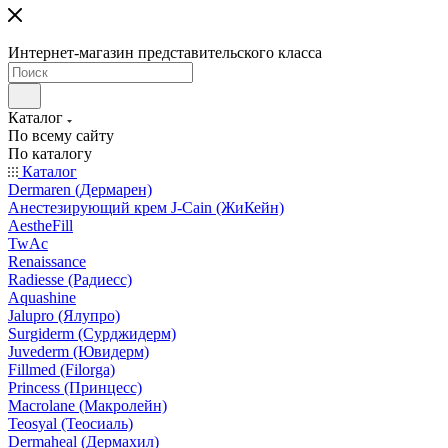
Интернет-магазин представительского класса
Каталог
По всему сайту
По каталогу
Каталог
Dermaren (Дермарен)
Анестезирующий крем J-Cain (ЖиКейн)
AestheFill
TwAc
Renaissance
Radiesse (Радиесс)
Aquashine
Jalupro (Ялупро)
Surgiderm (Сурджидерм)
Juvederm (Ювидерм)
Fillmed (Filorga)
Princess (Принцесс)
Macrolane (Макролейн)
Teosyal (Теосиаль)
Dermaheal (Дермахил)