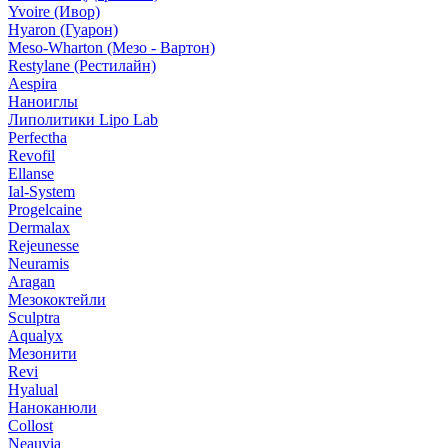
Yvoire (Ивор)
Hyaron (Гуарон)
Meso-Wharton (Мезо - Вартон)
Restylane (Рестилайн)
Aespira
Наноиглы
Липолитики Lipo Lab
Perfectha
Revofil
Ellanse
Ial-System
Progelcaine
Dermalax
Rejeunesse
Neuramis
Aragan
Мезококтейли
Sculptra
Aqualyx
Мезонити
Revi
Hyalual
Наноканюли
Collost
Neauvia