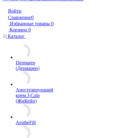
Войти
Сравнение
0
Избранные товары
0
Корзина
0
Каталог
Dermaren
(Дермарен)
Анестезирующий
крем J-Cain
(ЖиКейн)
AestheFill