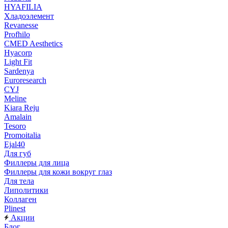
HYAFILIA
Хладоэлемент
Revanesse
Profhilo
CMED Aesthetics
Hyacorp
Light Fit
Sardenya
Euroresearch
CYJ
Meline
Kiara Reju
Amalain
Tesoro
Promoitalia
Ejal40
Для губ
Филлеры для лица
Филлеры для кожи вокруг глаз
Для тела
Липолитики
Коллаген
Plinest
Акции
Блог