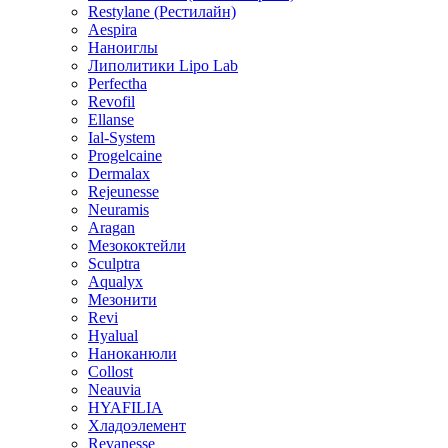
Restylane (Рестилайн)
Aespira
Наноиглы
Липолитики Lipo Lab
Perfectha
Revofil
Ellanse
Ial-System
Progelcaine
Dermalax
Rejeunesse
Neuramis
Aragan
Мезококтейли
Sculptra
Aqualyx
Мезонити
Revi
Hyalual
Наноканюли
Collost
Neauvia
HYAFILIA
Хладоэлемент
Revanesse