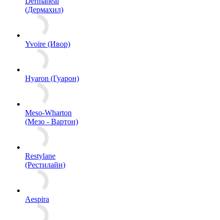
Dermaheal
(Дермахил)
Yvoire (Ивор)
Hyaron (Гуарон)
Meso-Wharton
(Мезо - Вартон)
Restylane
(Рестилайн)
Aespira