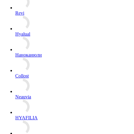
Revi
Hyalual
Наноканюли
Collost
Neauvia
HYAFILIA