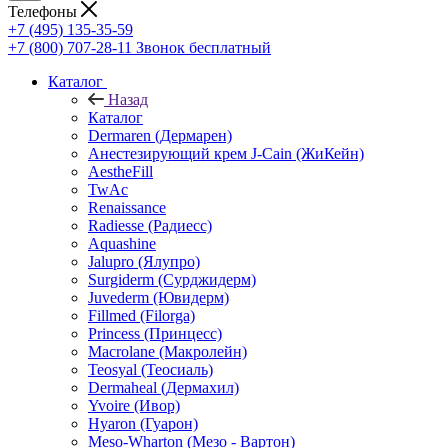
Телефоны
+7 (495) 135-35-59
+7 (800) 707-28-11
Звонок бесплатный
Каталог
Назад
Каталог
Dermaren (Дермарен)
Анестезирующий крем J-Cain (ЖиКейн)
AestheFill
TwAc
Renaissance
Radiesse (Радиесс)
Aquashine
Jalupro (Ялупро)
Surgiderm (Сурджидерм)
Juvederm (Ювидерм)
Fillmed (Filorga)
Princess (Принцесс)
Macrolane (Макролейн)
Teosyal (Теосиаль)
Dermaheal (Дермахил)
Yvoire (Ивор)
Hyaron (Гуарон)
Meso-Wharton (Мезо - Вартон)