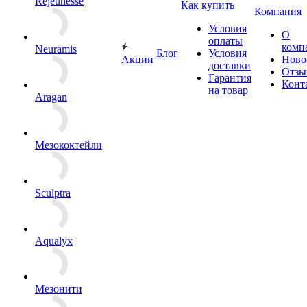
Rejeunesse
Как купить
Компания
Условия
О
оплаты
комп
Neuramis
Блог
Условия
Акции
Ново
доставки
Отзы
Гарантия
Конт
на товар
Aragan
Мезококтейли
Sculptra
Aqualyx
Мезонити