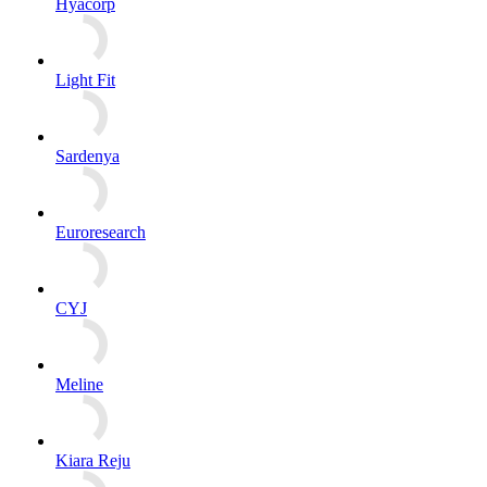
Hyacorp
Light Fit
Sardenya
Euroresearch
CYJ
Meline
Kiara Reju