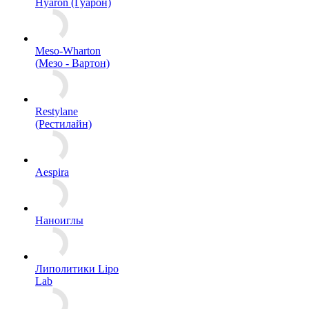
Hyaron (Гуарон)
Meso-Wharton
(Мезо - Вартон)
Restylane
(Рестилайн)
Aespira
Наноиглы
Липолитики Lipo
Lab