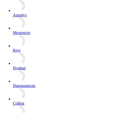
Aqualyx
Мезонити
Revi
Hyalual
Наноканюли
Collost