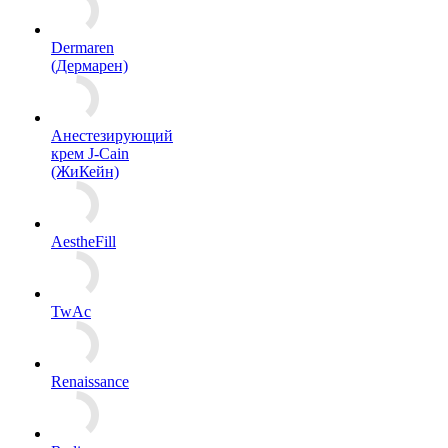
Dermaren
(Дермарен)
Анестезирующий
крем J-Cain
(ЖиКейн)
AestheFill
TwAc
Renaissance