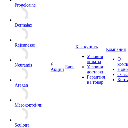
Progelcaine
Dermalax
Rejeunesse
Как купить
Компания
Условия
О
оплаты
комп
Neuramis
Блог
Условия
Акции
Ново
доставки
Отзы
Гарантия
Конт
на товар
Aragan
Мезококтейли
Sculptra