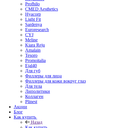
Profhilo
CMED Aesthetics
Hyacorp
Light Fit
Sardenya
Euroresearch
CYJ
Meline
Kiara Reju
Amalain
Tesoro
Promoitalia
Ejal40
Для губ
Филлеры для лица
Филлеры для кожи вокруг глаз
Для тела
Липолитики
Коллаген
Plinest
Акции
Блог
Как купить
Назад
Как купить