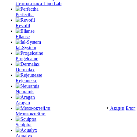
Липолитики Lipo Lab
Perfectha
Revofil
Ellanse
Ial-System
Progelcaine
Dermalax
Rejeunesse
Neuramis
Aragan
Акции
Блог
Мезококтейли
Sculptra
Aqualyx