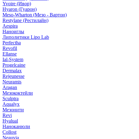
Yvoire (Ивор)
Hyaron (Гуарон)
Meso-Wharton (Мезо - Вартон)
Restylane (Рестилайн)
Aespira
Наноиглы
Липолитики Lipo Lab
Perfectha
Revofil
Ellanse
Ial-System
Progelcaine
Dermalax
Rejeunesse
Neuramis
Aragan
Мезококтейли
Sculptra
Aqualyx
Мезонити
Revi
Hyalual
Наноканюли
Collost
Neauvia