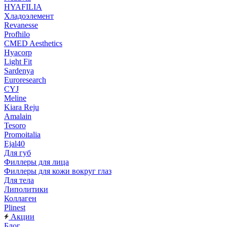
HYAFILIA
Хладоэлемент
Revanesse
Profhilo
CMED Aesthetics
Hyacorp
Light Fit
Sardenya
Euroresearch
CYJ
Meline
Kiara Reju
Amalain
Tesoro
Promoitalia
Ejal40
Для губ
Филлеры для лица
Филлеры для кожи вокруг глаз
Для тела
Липолитики
Коллаген
Plinest
Акции
Блог