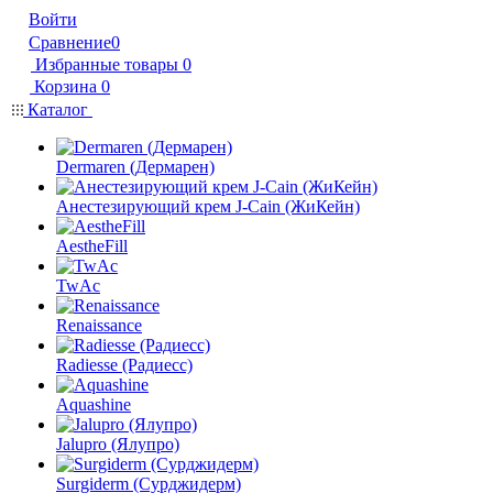
Войти
Сравнение
0
Избранные товары
0
Корзина
0
Каталог
Dermaren (Дермарен)
Анестезирующий крем J-Cain (ЖиКейн)
AestheFill
TwAc
Renaissance
Radiesse (Радиесс)
Aquashine
Jalupro (Ялупро)
Surgiderm (Сурджидерм)