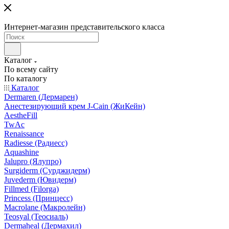
Интернет-магазин представительского класса
Каталог
По всему сайту
По каталогу
Каталог
Dermaren (Дермарен)
Анестезирующий крем J-Cain (ЖиКейн)
AestheFill
TwAc
Renaissance
Radiesse (Радиесс)
Aquashine
Jalupro (Ялупро)
Surgiderm (Сурджидерм)
Juvederm (Ювидерм)
Fillmed (Filorga)
Princess (Принцесс)
Macrolane (Макролейн)
Teosyal (Теосиаль)
Dermaheal (Дермахил)