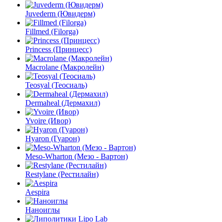
Juvederm (Ювидерм)
Fillmed (Filorga)
Princess (Принцесс)
Macrolane (Макролейн)
Teosyal (Теосиаль)
Dermaheal (Дермахил)
Yvoire (Ивор)
Hyaron (Гуарон)
Meso-Wharton (Мезо - Вартон)
Restylane (Рестилайн)
Aespira
Наноиглы