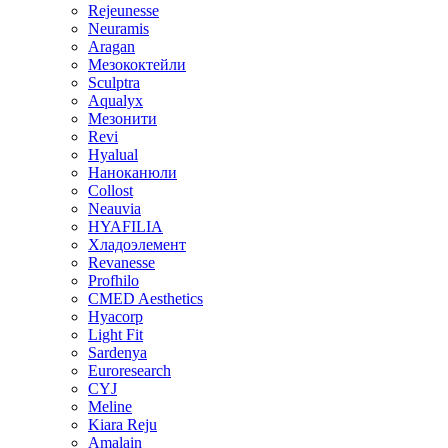
Dermalax
Rejeunesse
Neuramis
Aragan
Мезококтейли
Sculptra
Aqualyx
Мезонити
Revi
Hyalual
Наноканюли
Collost
Neauvia
HYAFILIA
Хладоэлемент
Revanesse
Profhilo
CMED Aesthetics
Hyacorp
Light Fit
Sardenya
Euroresearch
CYJ
Meline
Kiara Reju