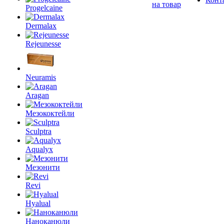
на товар
Progelcaine
Dermalax
Rejeunesse
Neuramis
Aragan
Мезококтейли
Sculptra
Aqualyx
Мезонити
Revi
Hyalual
Наноканюли