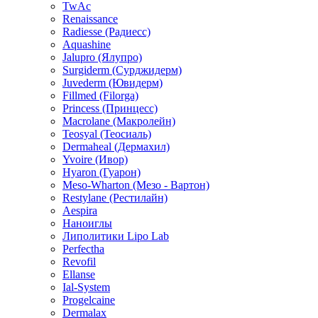
AestheFill
TwAc
Renaissance
Radiesse (Радиесс)
Aquashine
Jalupro (Ялупро)
Surgiderm (Сурджидерм)
Juvederm (Ювидерм)
Fillmed (Filorga)
Princess (Принцесс)
Macrolane (Макролейн)
Teosyal (Теосиаль)
Dermaheal (Дермахил)
Yvoire (Ивор)
Hyaron (Гуарон)
Meso-Wharton (Мезо - Вартон)
Restylane (Рестилайн)
Aespira
Наноиглы
Липолитики Lipo Lab
Perfectha
Revofil
Ellanse
Ial-System
Progelcaine