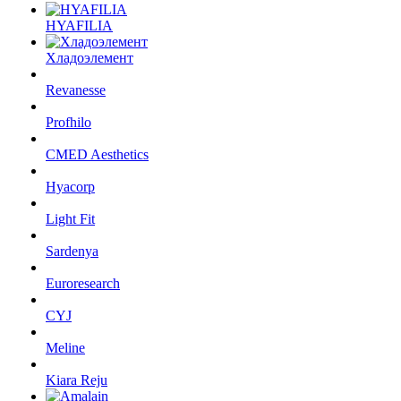
HYAFILIA
Хладоэлемент
Revanesse
Profhilo
CMED Aesthetics
Hyacorp
Light Fit
Sardenya
Euroresearch
CYJ
Meline
Kiara Reju