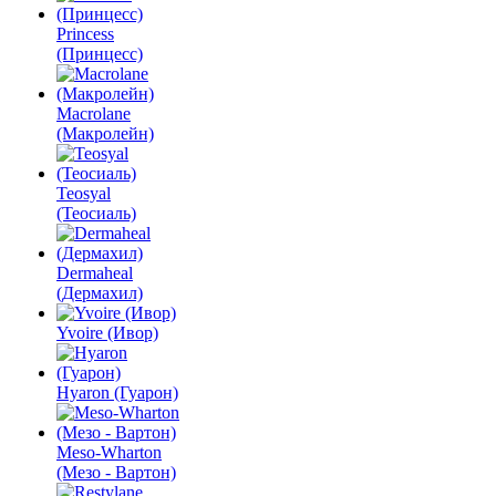
Princess
(Принцесс)
Macrolane
(Макролейн)
Teosyal
(Теосиаль)
Dermaheal
(Дермахил)
Yvoire (Ивор)
Hyaron (Гуарон)
Meso-Wharton
(Мезо - Вартон)