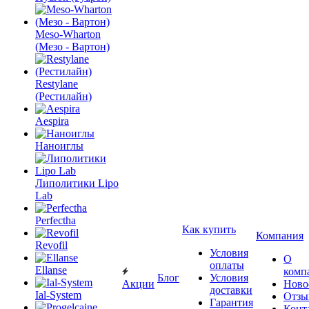
Meso-Wharton
(Мезо - Вартон)
Restylane
(Рестилайн)
Aespira
Наноиглы
Липолитики Lipo
Lab
Perfectha
Как купить
Компания
Revofil
Условия
О
оплаты
Ellanse
комп
Блог
Условия
Акции
Ново
доставки
Ial-System
Отзы
Гарантия
Конт