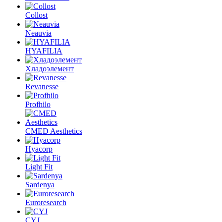
Collost
Neauvia
HYAFILIA
Хладоэлемент
Revanesse
Profhilo
CMED Aesthetics
Hyacorp
Light Fit
Sardenya
Euroresearch
CYJ