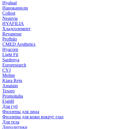
Hyalual
Наноканюли
Collost
Neauvia
HYAFILIA
Хладоэлемент
Revanesse
Profhilo
CMED Aesthetics
Hyacorp
Light Fit
Sardenya
Euroresearch
CYJ
Meline
Kiara Reju
Amalain
Tesoro
Promoitalia
Ejal40
Для губ
Филлеры для лица
Филлеры для кожи вокруг глаз
Для тела
Липолитики