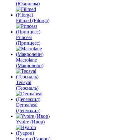
(Ювидерм)
Fillmed (Filorga)
Princess
(Принцесс)
Macrolane
(Макролейн)
Teosyal
(Теосиаль)
Dermaheal
(Дермахил)
Yvoire (Ивор)
Hyaron (Гуарон)