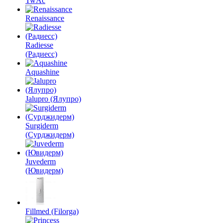
TwAc
Renaissance
Radiesse
(Радиесс)
Aquashine
Jalupro (Ялупро)
Surgiderm
(Сурджидерм)
Juvederm
(Ювидерм)
Fillmed (Filorga)