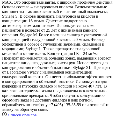
частей лица. В каталоге представлены Stylage Hydro и Hydro
MAX. Это биоревитализанты, с широким профилем действия.
Основа состава – гиалуроновая кислота. Вспомогательные
компоненты – аминокислотный и витаминный комплексы;
Stylage S. В основе препарата гиалуроновая кислота в
концентрации 16 мг/мл. Действие подкреплено
антиоксидантом маннитолом. Используется на коже
пациентов в возрасте от 25 лет с признаками раннего
старения. Stylage M. Более плотный филлер с увеличенной
концентрацией гиалуроновой кислоты: 20 мг/мл. Филлер
эффективен в борьбе с глубокими заломами, складками и
морщинами; Stylage L. Также препарат с гиалуроновой
кислотой и маннитолом. Концентрация ГК – 24 мг/мл.
Препарат применяется на больших зонах, выдающих возраст
пациента: лицо, шея, декольте, кисти рук. Используется для
контурирования и объемной пластики; Stylage XL. Препарат
от Laboratoire Vivacy с наибольшей концентрацией
гиалуроновой кислоты. Он несет наибольшую эффективность
в контурировании и объемной пластике. Используется для
коррекции глубоких складок и морщин на коже 40+ лет. В
каталоге интернет-магазина представлены исключительно
оригинальные препараты. Чтобы получить консультацию
оформить заказ на доставку филлера в ваш регион,
обращайтесь по телефону +7 (495) 135-35-59 или оставляйте
заявку на обратную связь.