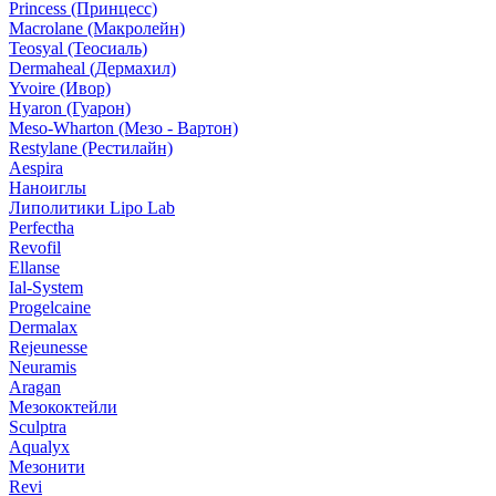
Princess (Принцесс)
Macrolane (Макролейн)
Teosyal (Теосиаль)
Dermaheal (Дермахил)
Yvoire (Ивор)
Hyaron (Гуарон)
Meso-Wharton (Мезо - Вартон)
Restylane (Рестилайн)
Aespira
Наноиглы
Липолитики Lipo Lab
Perfectha
Revofil
Ellanse
Ial-System
Progelcaine
Dermalax
Rejeunesse
Neuramis
Aragan
Мезококтейли
Sculptra
Aqualyx
Мезонити
Revi