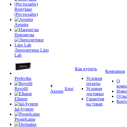
Restylane
(Рестилайн)
Aespira
Наноиглы
Липолитики Lipo
Lab
Как купить
Компания
Perfectha
Условия
О
оплаты
Revofil
комп
Блог
Условия
Акции
Ново
доставки
Ellanse
Отзы
Гарантия
Конт
на товар
Ial-System
Progelcaine