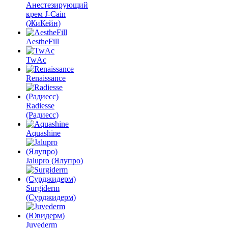
Анестезирующий
крем J-Cain
(ЖиКейн)
AestheFill
TwAc
Renaissance
Radiesse
(Радиесс)
Aquashine
Jalupro (Ялупро)
Surgiderm
(Сурджидерм)
Juvederm