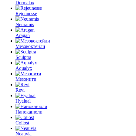
Dermalax
Rejeunesse
Neuramis
Aragan
Мезококтейли
Sculptra
Aqualyx
Мезонити
Revi
Hyalual
Наноканюли
Collost
Neauvia