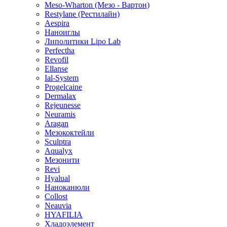
Meso-Wharton (Мезо - Вартон)
Restylane (Рестилайн)
Aespira
Наноиглы
Липолитики Lipo Lab
Perfectha
Revofil
Ellanse
Ial-System
Progelcaine
Dermalax
Rejeunesse
Neuramis
Aragan
Мезококтейли
Sculptra
Aqualyx
Мезонити
Revi
Hyalual
Наноканюли
Collost
Neauvia
HYAFILIA
Хладоэлемент