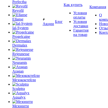
Perfectha
Как купить
Компания
Revofil
Условия
О
оплаты
Ellanse
комп
Блог
Условия
Акции
Ново
доставки
Ial-System
Отзы
Гарантия
Конт
на товар
Progelcaine
Dermalax
Rejeunesse
Neuramis
Aragan
Мезококтейли
Sculptra
Aqualyx
Мезонити