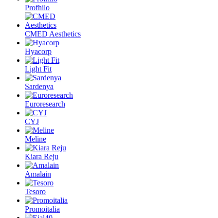
Profhilo
CMED Aesthetics
Hyacorp
Light Fit
Sardenya
Euroresearch
CYJ
Meline
Kiara Reju
Amalain
Tesoro
Promoitalia