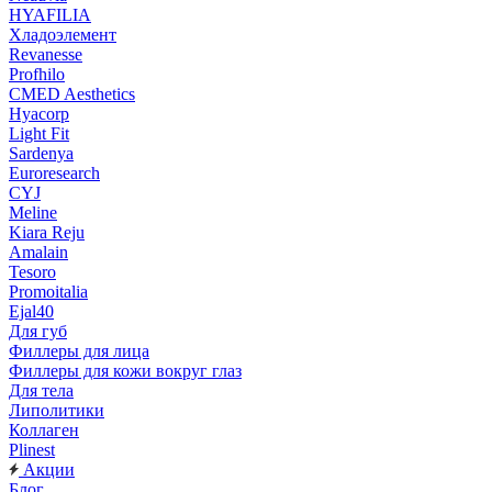
HYAFILIA
Хладоэлемент
Revanesse
Profhilo
CMED Aesthetics
Hyacorp
Light Fit
Sardenya
Euroresearch
CYJ
Meline
Kiara Reju
Amalain
Tesoro
Promoitalia
Ejal40
Для губ
Филлеры для лица
Филлеры для кожи вокруг глаз
Для тела
Липолитики
Коллаген
Plinest
Акции
Блог