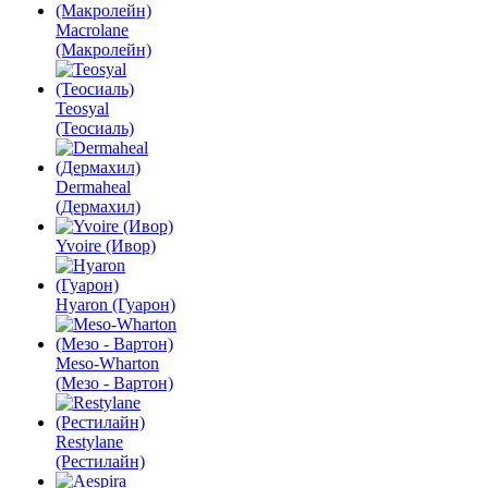
Macrolane
(Макролейн)
Teosyal
(Теосиаль)
Dermaheal
(Дермахил)
Yvoire (Ивор)
Hyaron (Гуарон)
Meso-Wharton
(Мезо - Вартон)
Restylane
(Рестилайн)