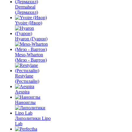
Dermaheal
(Дермахил)
Yvoire (Ивор)
Hyaron (Гуарон)
Meso-Wharton
(Мезо - Вартон)
Restylane
(Рестилайн)
Aespira
Наноиглы
Липолитики Lipo
Lab