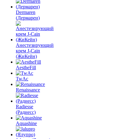
Dermaren
(Дермарен)
Анестезирующий
крем J-Cain
(ЖиКейн)
AestheFill
TwAc
Renaissance
Radiesse
(Радиесс)
Aquashine