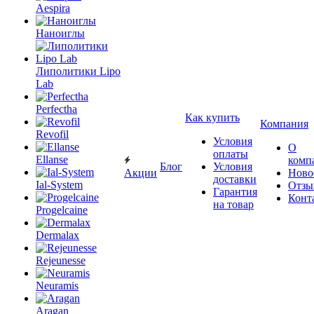
Aespira
Наноиглы
Липолитики Lipo
Lab
Perfectha
Как купить
Компания
Revofil
Условия
О
оплаты
Ellanse
комп
Блог
Условия
Акции
Ново
доставки
Ial-System
Отзы
Гарантия
Конт
на товар
Progelcaine
Dermalax
Rejeunesse
Neuramis
Aragan