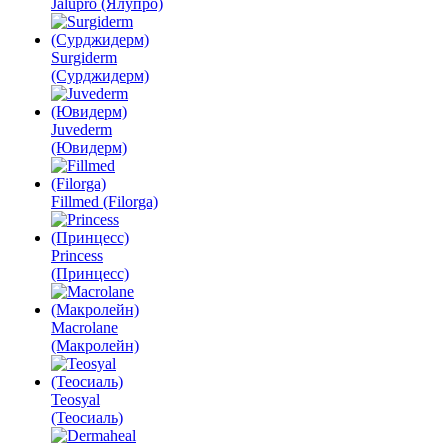
Jalupro (Ялупро)
Surgiderm
(Сурджидерм)
Juvederm
(Ювидерм)
Fillmed (Filorga)
Princess
(Принцесс)
Macrolane
(Макролейн)
Teosyal
(Теосиаль)