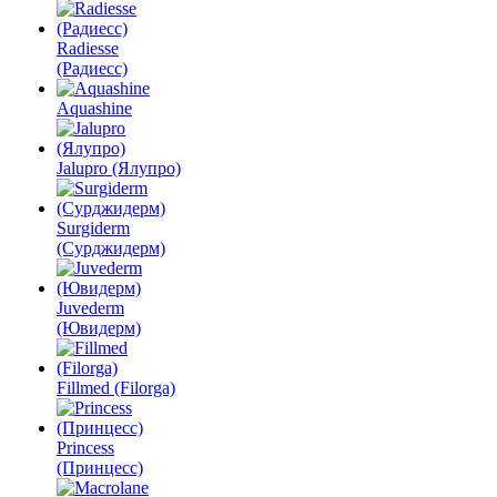
Radiesse
(Радиесс)
Aquashine
Jalupro (Ялупро)
Surgiderm
(Сурджидерм)
Juvederm
(Ювидерм)
Fillmed (Filorga)
Princess
(Принцесс)