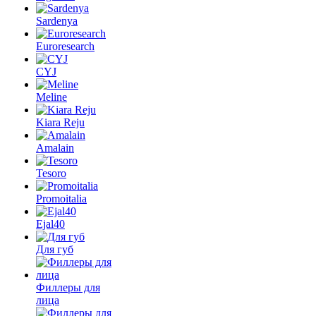
Sardenya
Euroresearch
CYJ
Meline
Kiara Reju
Amalain
Tesoro
Promoitalia
Ejal40
Для губ
Филлеры для
лица