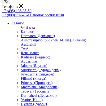
Телефоны
+7 (495) 135-35-59
+7 (800) 707-28-11
Звонок бесплатный
Каталог
Назад
Каталог
Dermaren (Дермарен)
Анестезирующий крем J-Cain (ЖиКейн)
AestheFill
TwAc
Renaissance
Radiesse (Радиесс)
Aquashine
Jalupro (Ялупро)
Surgiderm (Сурджидерм)
Juvederm (Ювидерм)
Fillmed (Filorga)
Princess (Принцесс)
Macrolane (Макролейн)
Teosyal (Теосиаль)
Dermaheal (Дермахил)
Yvoire (Ивор)
Hyaron (Гуарон)