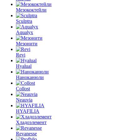
Мезококтейли
Sculptra
Aqualyx
Мезонити
Revi
Hyalual
Наноканюли
Collost
Neauvia
HYAFILIA
Хладоэлемент
Revanesse