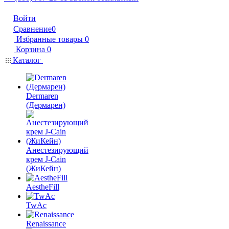
Войти
Сравнение
0
Избранные товары
0
Корзина
0
Каталог
Dermaren
(Дермарен)
Анестезирующий
крем J-Cain
(ЖиКейн)
AestheFill
TwAc
Renaissance