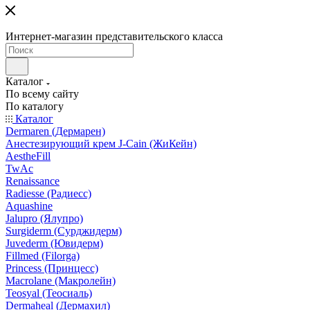
Интернет-магазин представительского класса
Каталог
По всему сайту
По каталогу
Каталог
Dermaren (Дермарен)
Анестезирующий крем J-Cain (ЖиКейн)
AestheFill
TwAc
Renaissance
Radiesse (Радиесс)
Aquashine
Jalupro (Ялупро)
Surgiderm (Сурджидерм)
Juvederm (Ювидерм)
Fillmed (Filorga)
Princess (Принцесс)
Macrolane (Макролейн)
Teosyal (Теосиаль)
Dermaheal (Дермахил)