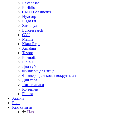
Revanesse
Profhilo
CMED Aesthetics
Hyacorp
Light Fit
Sardenya
Euroresearch
CYJ
Meline
Kiara Reju
Amalain
Tesoro
Promoitalia
Ejal40
Для губ
Филлеры для лица
Филлеры для кожи вокруг глаз
Для тела
Липолитики
Коллаген
Plinest
Акции
Блог
Как купить
Назад