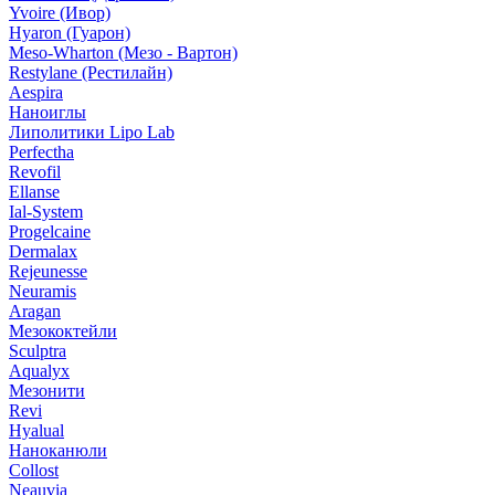
Yvoire (Ивор)
Hyaron (Гуарон)
Meso-Wharton (Мезо - Вартон)
Restylane (Рестилайн)
Aespira
Наноиглы
Липолитики Lipo Lab
Perfectha
Revofil
Ellanse
Ial-System
Progelcaine
Dermalax
Rejeunesse
Neuramis
Aragan
Мезококтейли
Sculptra
Aqualyx
Мезонити
Revi
Hyalual
Наноканюли
Collost
Neauvia